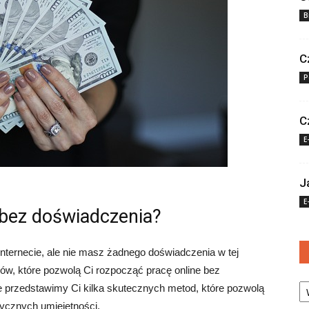
B
C
P
C
E
J
E
 bez doświadczenia?
nternecie, ale nie masz żadnego doświadczenia w tej
obów, które pozwolą Ci rozpocząć pracę online bez
Ka
 przedstawimy Ci kilka skutecznych metod, które pozwolą
tycznych umiejętności.