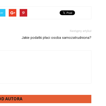
ter
Następny artykuł
Jakie podatki płaci osoba samozatrudniona?
 OD AUTORA