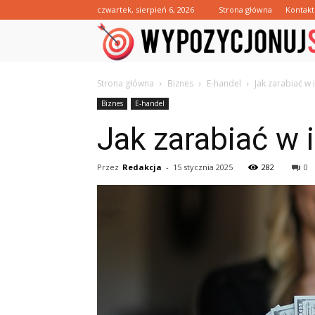
czwartek, sierpień 6, 2026
Strona główna
Kontakt
Strona główna
Biznes
E-handel
Jak zarabiać w
Biznes
E-handel
Jak zarabiać w 
Przez
Redakcja
-
15 stycznia 2025
282
0