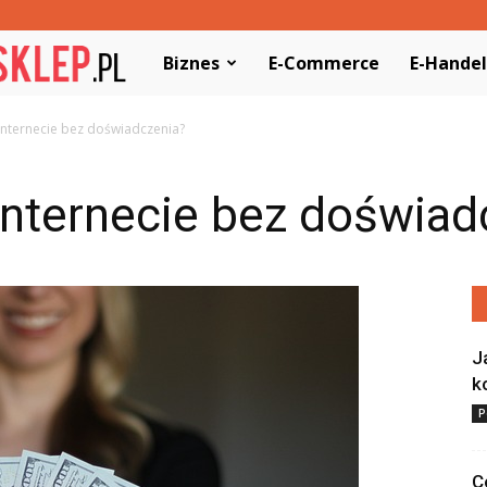
WypozycjonujSklep.pl
Biznes
E-Commerce
E-Handel
 internecie bez doświadczenia?
internecie bez doświad
J
k
P
C