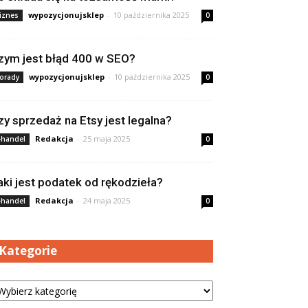
wypozycjonujsklep
-
10 października 2025
iznes
0
zym jest błąd 400 w SEO?
wypozycjonujsklep
-
10 października 2025
orady
0
zy sprzedaż na Etsy jest legalna?
Redakcja
-
25 maja 2025
-handel
0
aki jest podatek od rękodzieła?
Redakcja
-
24 maja 2025
-handel
0
Kategorie
tegorie