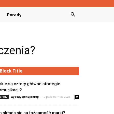
Porady
czenia?
Block Title
akie są cztery główne strategie
omunikacji?
wypozycjonujsklep
-
10 października 2025
orady
0
o składa się na tożsamość marki?