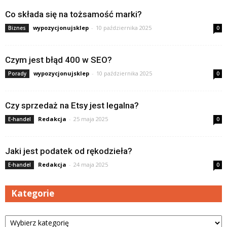
Co składa się na tożsamość marki?
wypozycjonujsklep
-
10 października 2025
Biznes
0
Czym jest błąd 400 w SEO?
wypozycjonujsklep
-
10 października 2025
Porady
0
Czy sprzedaż na Etsy jest legalna?
Redakcja
-
25 maja 2025
E-handel
0
Jaki jest podatek od rękodzieła?
Redakcja
-
24 maja 2025
E-handel
0
Kategorie
Kategorie