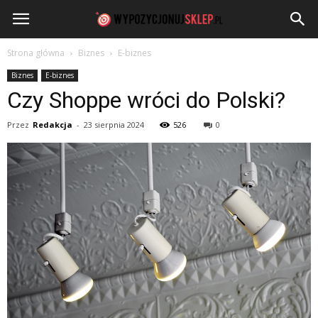
WypozycjonujSklep.pl
Strona główna
Biznes
E-biznes
Biznes
E-biznes
Czy Shoppe wróci do Polski?
Przez
Redakcja
-
23 sierpnia 2024
526
0